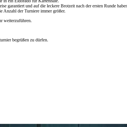
 in ein Eldorado für Kartenhaie.
ise garantiert und auf die leckere Brotzeit nach der ersten Runde haben
ie Anzahl der Turniere immer größer.
hr weiterzuführen.
turnier begrüßen zu dürfen.